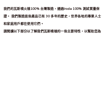
我們的瓦斯噴火槍100% 台灣製造，通過Iroda 100% 測試質量保
證。 我們製造這些產品已有 30 多年的歷史，世界各地的專業人士
和家庭用戶都在使用它們。
請閱讀以下部分以了解我們瓦斯噴槍的一些主要特性，以幫助您為
您的使用做出正確的選擇。
我們的網站使用 cookies 以確保您獲得最佳體驗。
查看產品
開啟設定
好的，我明白
CPSC
安全認證和保險