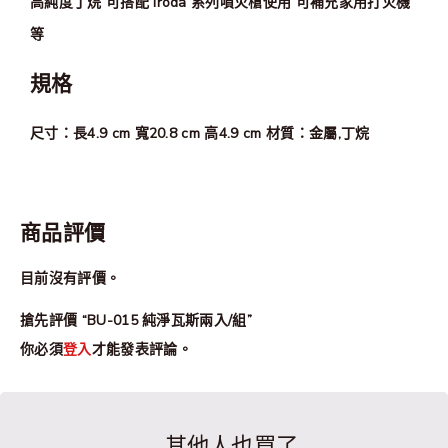
高純度丁烷 可搭配 iroda 系列噴火槍使用 可補充家用打火機
等
規格
尺寸：長4.9 cm 寬20.8 cm 高4.9 cm 材質：金屬,丁烷
商品評價
目前沒有評價。
搶先評價 “BU-015 純淨瓦斯兩入/組”
你必須
登入
才能發表評論。
其他人也買了